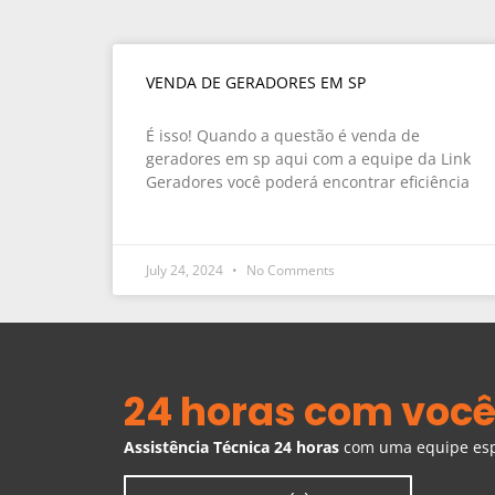
VENDA DE GERADORES EM SP
É isso! Quando a questão é venda de
geradores em sp aqui com a equipe da Link
Geradores você poderá encontrar eficiência
July 24, 2024
No Comments
24 horas com você
Assistência Técnica 24 horas
com uma equipe espe