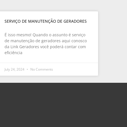
SERVIÇO DE MANUTENÇÃO DE GERADORES
É isso mesmo! Quando o assunto é serviço
de manutenção de geradores aqui conosco
da Link Geradores você poderá contar com
eficiência
July 24, 2024
No Comments