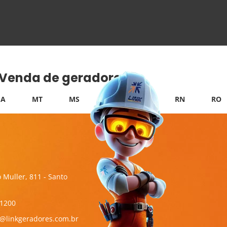
e Venda de geradores:
A
MT
MS
PB
PI
RN
RO
 Muller, 811 - Santo
-1200
l@linkgeradores.com.br