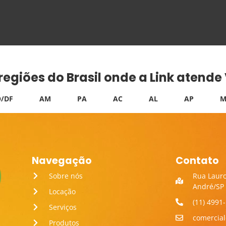
 regiões do Brasil onde a Link atend
/DF
AM
PA
AC
AL
AP
M
Navegação
Contato
Sobre nós
Rua Lauro
André/SP
Locação
(11) 4991
Serviços
comercia
Produtos