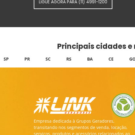
LIGUE AGORA PARA (11) 4991-1200
Principais cidades e
SP
PR
SC
RS
BA
CE
GO
Empresa dedicada à Grupos Geradores,
transitando nos segmentos de venda, locação,
serviços, produtos e acessórios relacionados ao