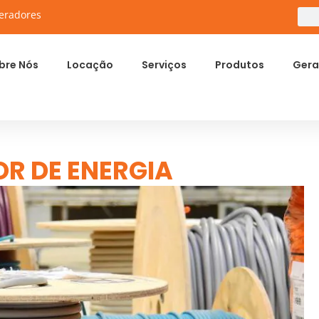
eradores
bre Nós
Locação
Serviços
Produtos
Gera
R DE ENERGIA