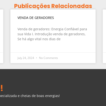
Publicações Relacionadas
VENDA DE GERADORES
Venda de geradores: Energia Confiável para
sua Vida I. Introdução venda de geradores,
Se há algo vital nos dias de
July 24, 2024
No Comments
!
cializada e cheias de boas energias!