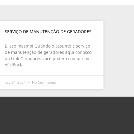
SERVIÇO DE MANUTENÇÃO DE GERADORES
É isso mesmo! Quando o assunto é serviço
de manutenção de geradores aqui conosco
da Link Geradores você poderá contar com
eficiência
July 24, 2024
No Comments