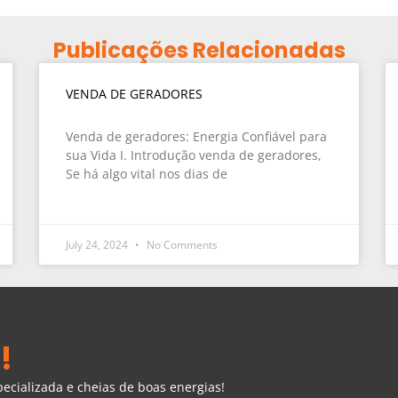
Publicações Relacionadas
VENDA DE GERADORES
Venda de geradores: Energia Confiável para
sua Vida I. Introdução venda de geradores,
Se há algo vital nos dias de
July 24, 2024
No Comments
!
cializada e cheias de boas energias!