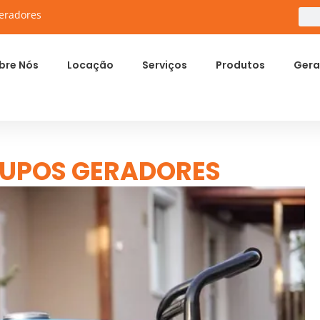
eradores
bre Nós
Locação
Serviços
Produtos
Gera
UPOS GERADORES