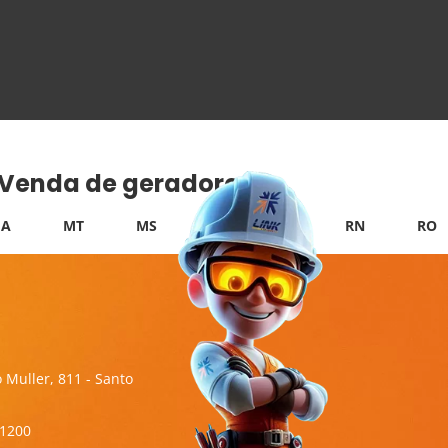
e Venda de geradores:
A
MT
MS
PB
PI
RN
RO
 Muller, 811 - Santo
-1200