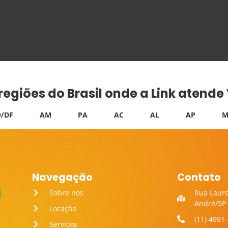
 regiões do Brasil onde a Link atend
/DF
AM
PA
AC
AL
AP
M
Navegação
Contato
Sobre nós
Rua Lauro
André/SP
Locação
(11) 4991
Serviços