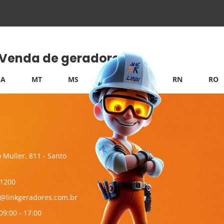
e Venda de geradores:
A
MT
MS
PB
PI
RN
RO
 Muller, 811 - Santo
-1200
l@linkgeradores.com.br
09:00 - 17:00