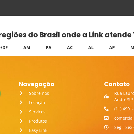
 regiões do Brasil onde a Link atend
/DF
AM
PA
AC
AL
AP
M
Navegação
Contato
Sobre nós
Rua Lauro
André/SP
Locação
(11) 4991
Serviços
comercia
Produtos
Seg - Sex 
Easy Link