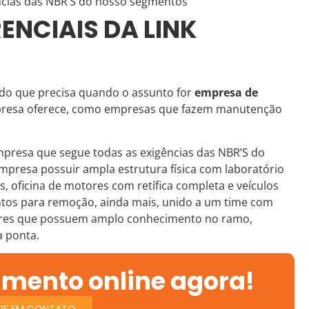
cias das NBR’S do nosso segmentos
ENCIAIS DA LINK
udo que precisa quando o assunto for
empresa de
mpresa oferece, como empresas que fazem manutenção
presa que segue todas as exigências das NBR’S do
presa possuir ampla estrutura física com laboratório
s, oficina de motores com retífica completa e veículos
ntos para remoção, ainda mais, unido a um time com
dores que possuem amplo conhecimento no ramo,
a ponta.
amento online agora!
RE EM CONTATO