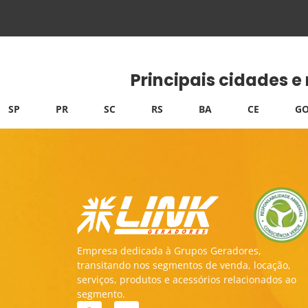
Principais cidades e
SP
PR
SC
RS
BA
CE
GO
Empresa dedicada à Grupos Geradores,
transitando nos segmentos de venda, locação,
serviços, produtos e acessórios relacionados ao
segmento.