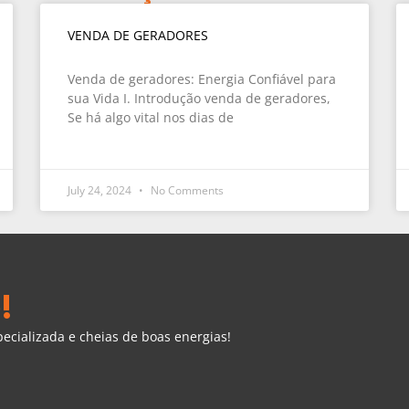
VENDA DE GERADORES
Venda de geradores: Energia Confiável para
sua Vida I. Introdução venda de geradores,
Se há algo vital nos dias de
July 24, 2024
No Comments
!
cializada e cheias de boas energias!