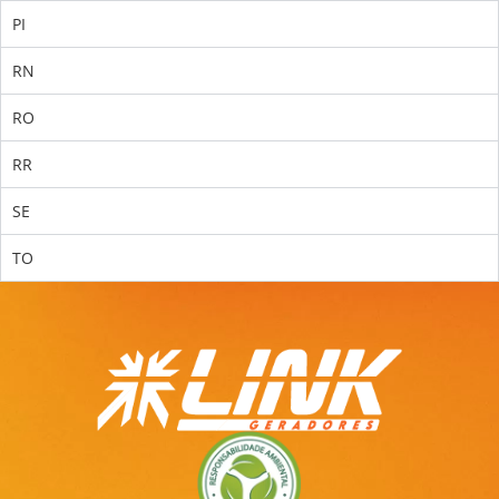
PI
RN
RO
RR
SE
TO