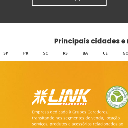
Principais cidades e
SP
PR
SC
RS
BA
CE
GO
Empresa dedicada à Grupos Geradores,
transitando nos segmentos de venda, locação,
serviços, produtos e acessórios relacionados ao