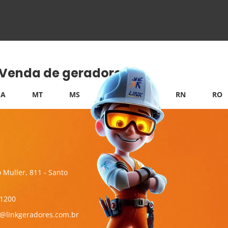
e Venda de geradores:
A
MT
MS
PB
PI
RN
RO
 Muller, 811 - Santo
-1200
l@linkgeradores.com.br