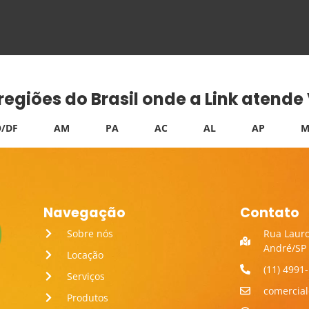
 regiões do Brasil onde a Link atend
/DF
AM
PA
AC
AL
AP
M
Navegação
Contato
Sobre nós
Rua Lauro
André/SP
Locação
(11) 4991
Serviços
comercia
Produtos