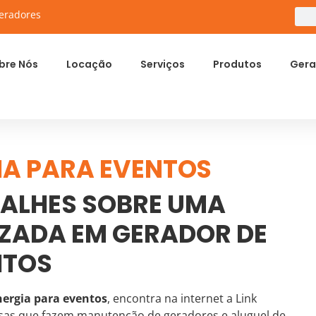
eradores
bre Nós
Locação
Serviços
Produtos
Gera
IA PARA EVENTOS
ALHES SOBRE UMA
IZADA EM GERADOR DE
NTOS
nergia para eventos
, encontra na internet a Link
sas que fazem manutenção de geradores e aluguel de