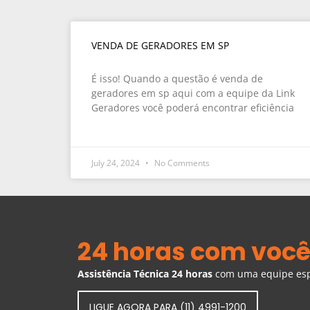
VENDA DE GERADORES EM SP
É isso! Quando a questão é venda de
geradores em sp aqui com a equipe da Link
Geradores você poderá encontrar eficiência
July 24, 2024
No Comments
24 horas com você
Assistência Técnica 24 horas
com uma equipe espe
LIGUE AGORA PARA (11) 4991-1200