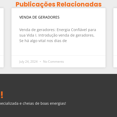
Publicações Relacionadas
VENDA DE GERADORES
Venda de geradores: Energia Confiável para
sua Vida I. Introdução venda de geradores,
Se há algo vital nos dias de
July 24, 2024
No Comments
!
cializada e cheias de boas energias!