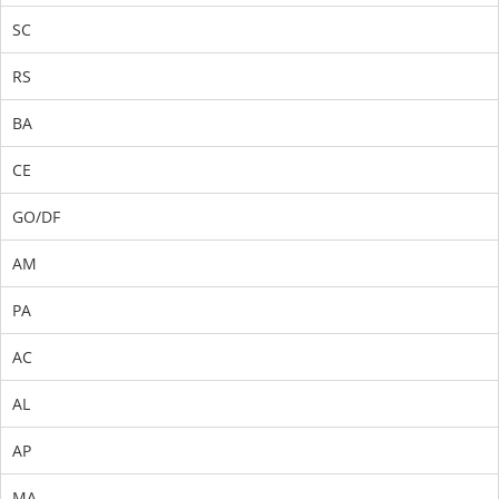
SC
RS
BA
CE
GO/DF
AM
PA
AC
AL
AP
MA