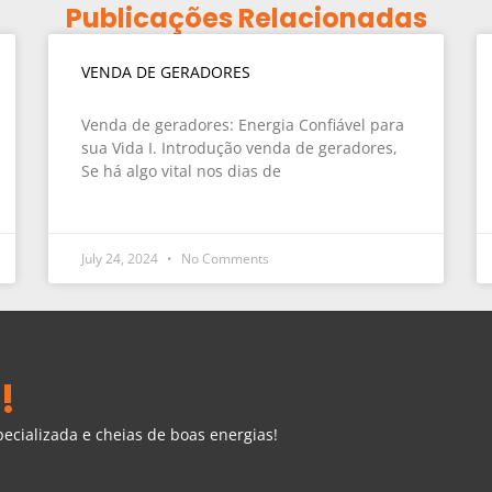
Publicações Relacionadas
VENDA DE GERADORES
Venda de geradores: Energia Confiável para
sua Vida I. Introdução venda de geradores,
Se há algo vital nos dias de
July 24, 2024
No Comments
!
cializada e cheias de boas energias!