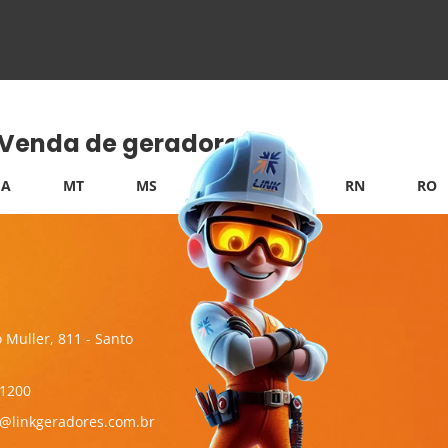
e Venda de geradores:
A
MT
MS
PB
PI
RN
RO
 Muller, 811 - Santo
-1200
l@linkgeradores.com.br