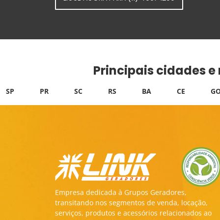
Principais cidades e
SP
PR
SC
RS
BA
CE
GO
Empresa dedicada à Grupos Geradores,
transitando nos segmentos de venda, locação,
serviços, produtos e acessórios relacionados ao