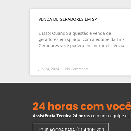
VENDA DE GERADORES EM SP
É isso! Quando a questão é venda de
geradores em sp aqui com a equipe da Link
Geradores você poderá encontrar eficiência
July 24, 2024
No Comments
24 horas com você
Assistência Técnica 24 horas
com uma equipe espe
LIGUE AGORA PARA (11) 4991-1200