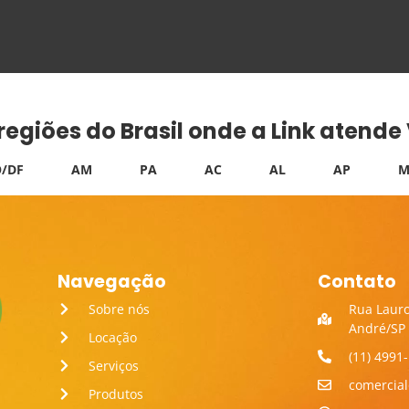
 regiões do Brasil onde a Link atend
/DF
AM
PA
AC
AL
AP
M
Navegação
Contato
Sobre nós
Rua Lauro
André/SP
Locação
(11) 4991
Serviços
comercia
Produtos