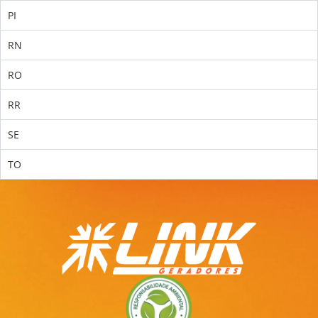
PI
RN
RO
RR
SE
TO